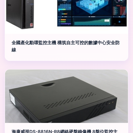
全國產化動環監控主機 構筑自主可控的數據中心安全防
線
海康威視DS-8816N-R8網絡硬盤錄像機 8盤位監控主