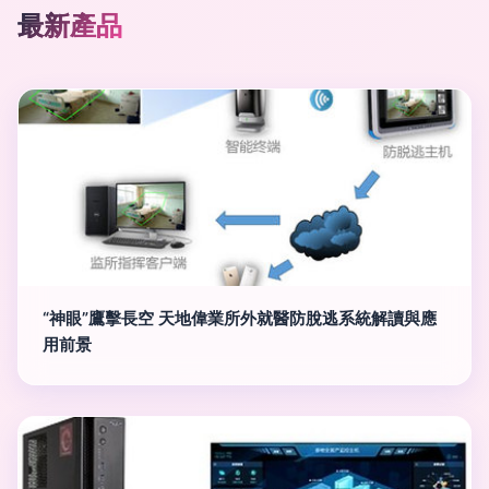
最新產品
“神眼”鷹擊長空 天地偉業所外就醫防脫逃系統解讀與應
用前景