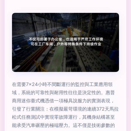
在需要7×24小時不間斷運行的監控與工業應用領
域，系統的可靠性與耐用性往往是決定性的。惠普
商用迷你臺式機憑借一項極具說服力的實測表現，
引發了行業關注：在模擬嚴苛環境的連續372天馬拉
松式任務測試中實現零故障運行，其機身結構甚至
能承受汽車碾壓的極端壓力。這不僅是技術參數的