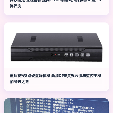
路評測
藍盾視安8路硬盤錄像機 高清D1畫質與云服務監控主機
的省錢之選