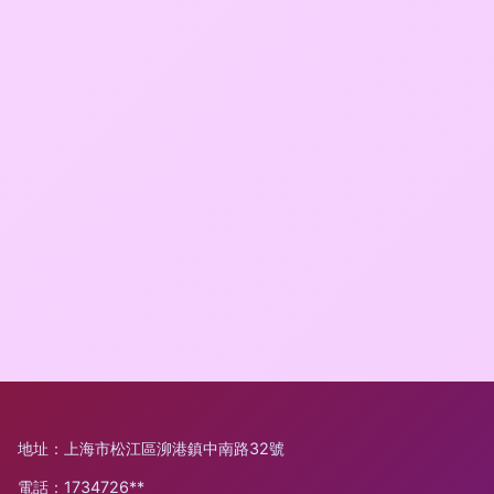
地址：上海市松江區泖港鎮中南路32號
電話：1734726**