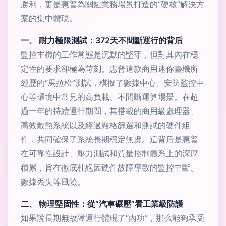
勝利，更是惠普為關鍵業務場景打造的“硬核”解決方
案的集中體現。
一、 耐力極限測試：372天不間斷運行的背后
監控主機的工作常態是沉默的堅守，但對其內在穩
定性的要求卻極為苛刻。惠普這款商用迷你臺機所
經歷的“馬拉松”測試，模擬了數據中心、安防監控中
心等環境中常見的高負載、不間斷運算場景。在超
過一年的持續運行期間，其搭載的商用級處理器、
高效散熱系統以及經過嚴格篩選和測試的硬件組
件，共同確保了系統長期穩定無虞。這背后是惠普
在可靠性設計、壓力測試和質量控制體系上的深厚
積累，旨在徹底杜絕因硬件故障導致的監控中斷、
數據丟失等風險。
二、 物理堅固性：從“汽車碾壓”看工業級防護
如果說長期無故障運行體現了“內功”，那么能夠承受