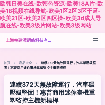
欧韩日美在线-欧韩色资源-欧美18A片-欧
美18视频在线导航-欧美1区2区3区干逼-
欧美21区-欧美2区四区操-欧美3d成人导
航在线-欧美3级片网站-欧美3级网站
上海翰建澤網絡科技有限公司
首頁
>
產品大全
>
連續372天無故障運行，汽車碾壓級堅
固！惠普商用迷你臺機重塑監控主機新標桿
連續372天無故障運行，汽車碾
壓級堅固！惠普商用迷你臺機重
塑監控主機新標桿