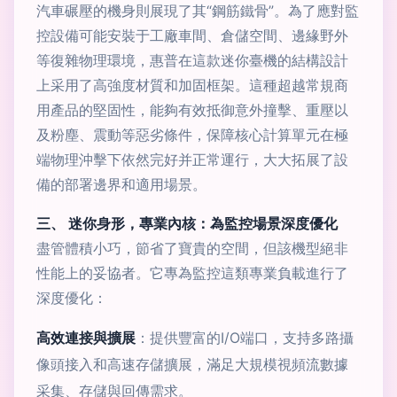
汽車碾壓的機身則展現了其“鋼筋鐵骨”。為了應對監
控設備可能安裝于工廠車間、倉儲空間、邊緣野外
等復雜物理環境，惠普在這款迷你臺機的結構設計
上采用了高強度材質和加固框架。這種超越常規商
用產品的堅固性，能夠有效抵御意外撞擊、重壓以
及粉塵、震動等惡劣條件，保障核心計算單元在極
端物理沖擊下依然完好并正常運行，大大拓展了設
備的部署邊界和適用場景。
三、 迷你身形，專業內核：為監控場景深度優化
盡管體積小巧，節省了寶貴的空間，但該機型絕非
性能上的妥協者。它專為監控這類專業負載進行了
深度優化：
高效連接與擴展
：提供豐富的I/O端口，支持多路攝
像頭接入和高速存儲擴展，滿足大規模視頻流數據
采集、存儲與回傳需求。