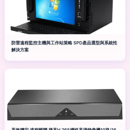
防雷遠程監控主機與工作站策略 SPD產品選型與系統性
解決方案
高效穩定·遠程暢聯 捷高H.265網絡高清錄像機10路/16