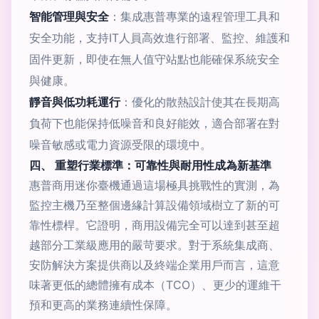
智能管理與安全
：集成惠普專業的遠程管理工具和
安全功能，支持IT人員高效進行部署、監控、維護和
固件更新，即使在無人值守站點也能確保系統安全
與健康。
靜音與低功耗運行
：優化的散熱設計使其在長期高
負荷下也能保持低噪音和良好能效，適合部署在對
噪音敏感或電力資源受限的環境中。
四、 重塑行業標準：可靠性與耐用性成為新基準
惠普商用迷你臺機通過這場極具挑戰性的實測，為
監控主機乃至整個邊緣計算設備領域樹立了新的可
靠性標桿。它證明，商用設備完全可以達到甚至超
越部分工業級應用的嚴苛要求。對于系統集成商、
安防解決方案提供商以及終端企業用戶而言，這意
味著更低的總體擁有成本（TCO）、更少的運維干
預和更高的業務連續性保障。