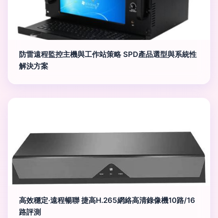
防雷遠程監控主機與工作站策略 SPD產品選型與系統性
解決方案
高效穩定·遠程暢聯 捷高H.265網絡高清錄像機10路/16
路評測