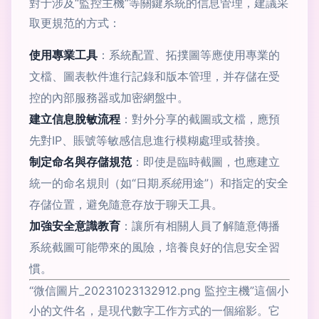
對于涉及“監控主機”等關鍵系統的信息管理，建議采
取更規范的方式：
使用專業工具
：系統配置、拓撲圖等應使用專業的
文檔、圖表軟件進行記錄和版本管理，并存儲在受
控的內部服務器或加密網盤中。
建立信息脫敏流程
：對外分享的截圖或文檔，應預
先對IP、賬號等敏感信息進行模糊處理或替換。
制定命名與存儲規范
：即使是臨時截圖，也應建立
統一的命名規則（如“日期
系統
用途”）和指定的安全
存儲位置，避免隨意存放于聊天工具。
加強安全意識教育
：讓所有相關人員了解隨意傳播
系統截圖可能帶來的風險，培養良好的信息安全習
慣。
“微信圖片_20231023132912.png 監控主機”這個小
小的文件名，是現代數字工作方式的一個縮影。它