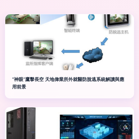
“神眼”鷹擊長空 天地偉業所外就醫防脫逃系統解讀與應
用前景