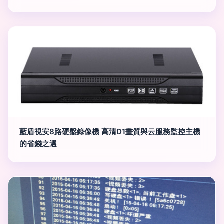
藍盾視安8路硬盤錄像機 高清D1畫質與云服務監控主機
的省錢之選