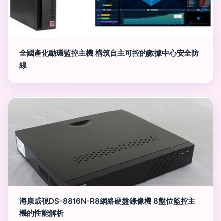
全國產化動環監控主機 構筑自主可控的數據中心安全防
線
海康威視DS-8816N-R8網絡硬盤錄像機 8盤位監控主
機的性能解析