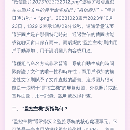
“微信圖片
20231023132912.png”遵循了微信自動
生成圖片文件的典型命名規則：“微信圖片
” + “年月
日時分秒” + “.png”。20231023表示2023年10月
23日，132912表示13點29分12秒。這通常意味著
這張圖片是在那個特定時刻，通過微信的截圖功能
或從聊天窗口保存而來。而后綴的“監控主機”則由用
戶手動添加，用于說明圖片內容或用途。
這種組合命名方式非常普遍：系統自動生成的時間
戳保證了文件的唯一性和時序性，而用戶添加的描
述性文字則賦予了文件直觀的語義。這張圖片很可
能是一張關于“監控主機”的屏幕截圖、外觀照片或配
置界面圖，用于記錄、說明或故障排查。
二、 “監控主機”所指為何？
“監控主機”通常指安全監控系統的核心處理單元。它
可能是一臺專用的網絡視頻錄像機（NVR），負責